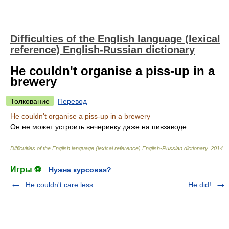
Difficulties of the English language (lexical
reference) English-Russian dictionary
He couldn't organise a piss-up in a
brewery
Толкование
Перевод
He couldn't organise a piss-up in a brewery
Он не может устроить вечеринку даже на пивзаводе
Difficulties of the English language (lexical reference) English-Russian dictionary
.
2014
.
Игры ⚽
Нужна курсовая?
He couldn't care less
He did!