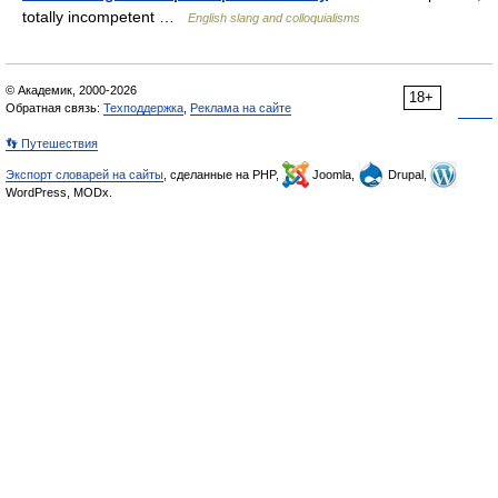
totally incompetent …
English slang and colloquialisms
© Академик, 2000-2026
18+
Обратная связь:
Техподдержка
,
Реклама на сайте
👣 Путешествия
Экспорт словарей на сайты
, сделанные на PHP,
Joomla,
Drupal,
WordPress, MODx.